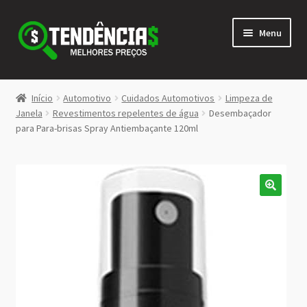
Pular
Pular
Menu
para
para
navegação
o
conteúdo
LOJA
Início
Automotivo
Cuidados Automotivos
Limpeza de
Expandi
Janela
Revestimentos repelentes de água
Desembaçador
<>
para Para-brisas Spray Antiembaçante 120ml
menu
descen