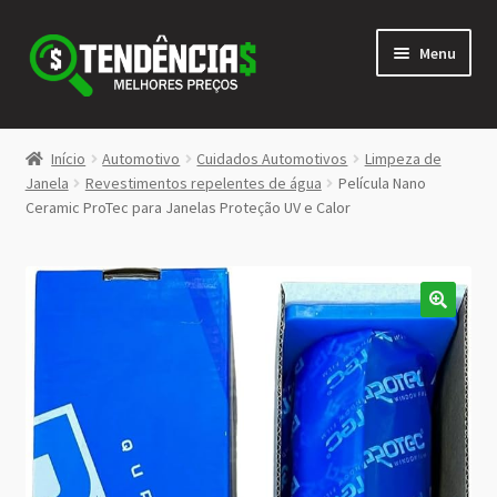
Pular
Pular
Menu
para
para
navegação
o
conteúdo
LOJA
Início
Automotivo
Cuidados Automotivos
Limpeza de
Expandi
Janela
Revestimentos repelentes de água
Película Nano
<>
Ceramic ProTec para Janelas Proteção UV e Calor
menu
descen