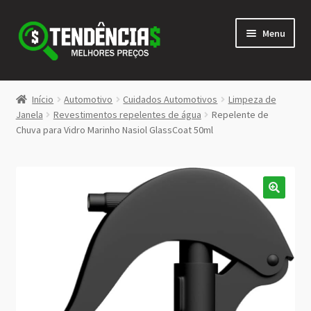
Pular
Pular
Menu
para
para
navegação
o
conteúdo
LOJA
Início
Automotivo
Cuidados Automotivos
Limpeza de
Expandi
Janela
Revestimentos repelentes de água
Repelente de
<>
Chuva para Vidro Marinho Nasiol GlassCoat 50ml
menu
descen