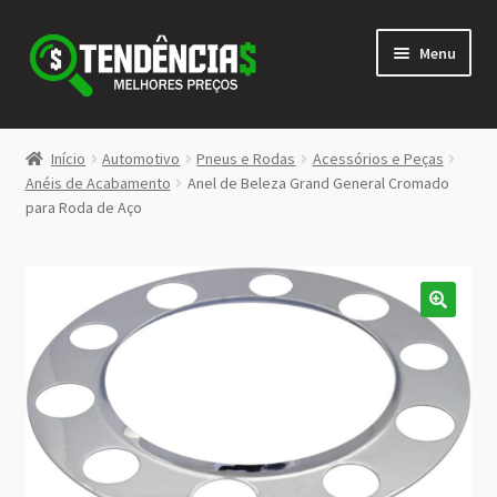
Pular
Pular
Menu
para
para
navegação
o
conteúdo
LOJA
Início
Automotivo
Pneus e Rodas
Acessórios e Peças
Expandi
Anéis de Acabamento
Anel de Beleza Grand General Cromado
<>
para Roda de Aço
menu
descen