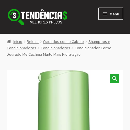
Pular
Pular
Menu
para
para
navegação
o
conteúdo
LOJA
Início
Beleza
Cuidados com o Cabelo
Shampoos e
Expandi
Condicionadores
Condicionadores
Condicionador Corpo
<>
Dourado Me Cacheia Muito Mais Hidratação
menu
descen