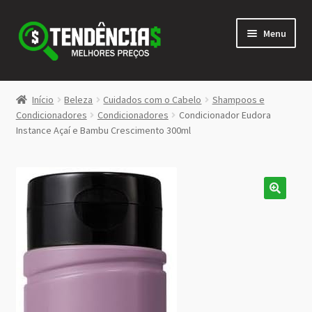
Pular
Pular
Menu
para
para
navegação
o
conteúdo
LOJA
Início
Beleza
Cuidados com o Cabelo
Shampoos e
Expandi
Condicionadores
Condicionadores
Condicionador Eudora
<>
Instance Açaí e Bambu Crescimento 300ml
menu
descen