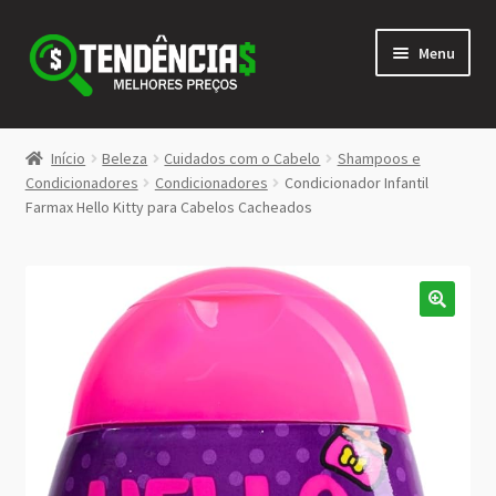
Pular
Pular
Menu
para
para
navegação
o
conteúdo
LOJA
Início
Beleza
Cuidados com o Cabelo
Shampoos e
Expandi
Condicionadores
Condicionadores
Condicionador Infantil
<>
Farmax Hello Kitty para Cabelos Cacheados
menu
descen