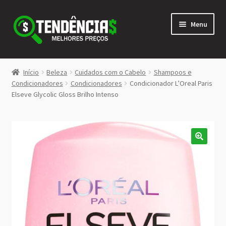
Pular
Pular
Menu
para
para
navegação
o
conteúdo
LOJA
Início
Beleza
Cuidados com o Cabelo
Shampoos e
Expandi
Condicionadores
Condicionadores
Condicionador L’Oreal Paris
<>
Elseve Glycolic Gloss Brilho Intenso
menu
descen