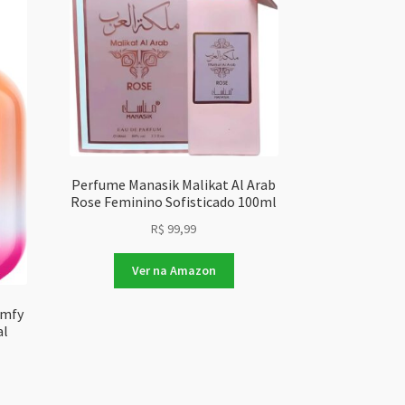
Perfume Manasik Malikat Al Arab
Rose Feminino Sofisticado 100ml
R$
99,99
Ver na Amazon
omfy
al