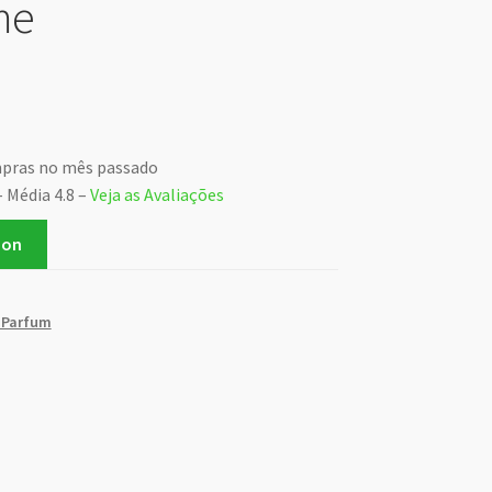
me
mpras no mês passado
– Média 4.8 –
Veja as Avaliações
zon
 Parfum