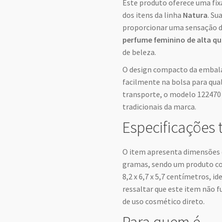
Este produto oferece uma fix
dos itens da linha
Natura
. Su
proporcionar uma sensação 
perfume feminino de alta qu
de beleza.
O design compacto da embala
facilmente na bolsa para qual
transporte, o modelo 122470 r
tradicionais da marca.
Especificações 
O item apresenta dimensões de
gramas, sendo um produto co
8,2 x 6,7 x 5,7 centímetros, 
ressaltar que este item não f
de uso cosmético direto.
Para quem é