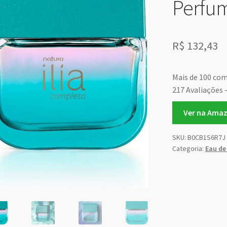
Perfu
R$
132,43
Mais de 100 co
217 Avaliações 
Ver na Ama
SKU:
B0CB1S6R7J
Categoria:
Eau de