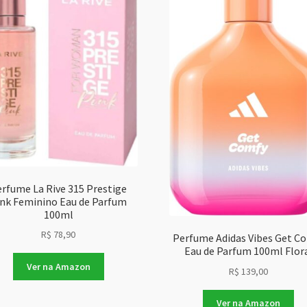
rfume La Rive 315 Prestige
ink Feminino Eau de Parfum
100ml
R$
78,90
Perfume Adidas Vibes Get C
Eau de Parfum 100ml Flor
Ver na Amazon
R$
139,00
Ver na Amazon