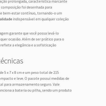
ação prolongada, característica marcante
a composição foi desenhada para
de bem-estar contínuo, tornando-o um
alidade
indispensável em qualquer coleção
gem garante que você possa levá-lo
quer ocasião. Além de ser prático para o
eflete a elegância e a sofisticação
técnicas
 5 x 7 x 8 cm e um peso total de 215
mpacto e leve. O pacote possui medidas de
ideal para armazenamento seguro. Vale
unciona a bateria ou pilha, sendo um produto