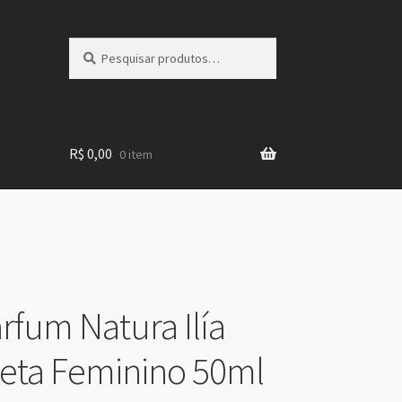
Pesquisar
Pesquisar
por:
R$
0,00
0 item
rfum Natura Ilía
eta Feminino 50ml