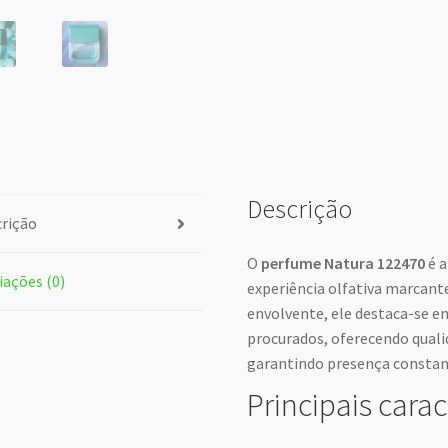
Descrição
rição
O
perfume Natura 122470
é a
iações (0)
experiência olfativa marcant
envolvente, ele destaca-se e
procurados, oferecendo qual
garantindo presença constante
Principais carac