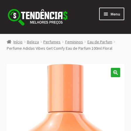
Pular
Pular
Menu
para
para
navegação
o
conteúdo
LOJA
Início
Beleza
Perfumes
Femininos
Eau de Parfum
Expandi
Perfume Adidas Vibes Get Comfy Eau de Parfum 100ml Floral
<>
menu
descen