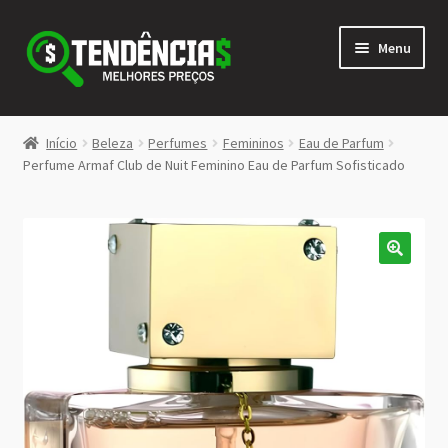
Pular
Pular
Menu
para
para
navegação
o
conteúdo
LOJA
Início
Beleza
Perfumes
Femininos
Eau de Parfum
Expandi
Perfume Armaf Club de Nuit Feminino Eau de Parfum Sofisticado
<>
menu
descen