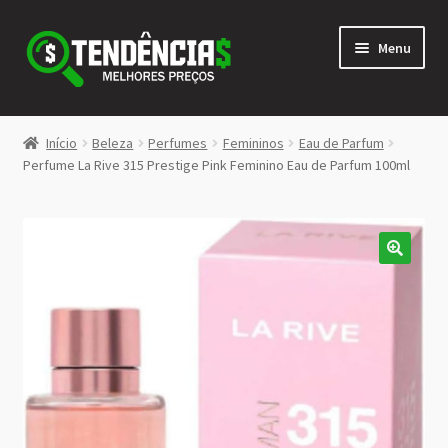
Pular
Pular
Menu
para
para
navegação
o
conteúdo
LOJA
Início
Beleza
Perfumes
Femininos
Eau de Parfum
Expandi
Perfume La Rive 315 Prestige Pink Feminino Eau de Parfum 100ml
<>
menu
descen