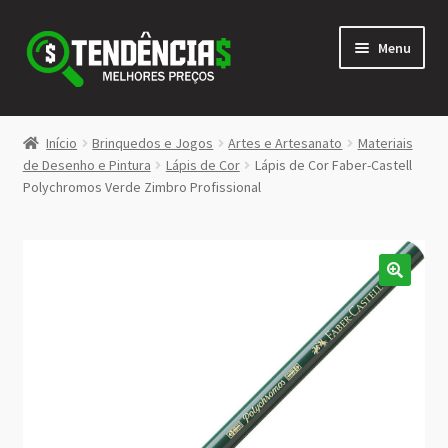
Pular
Pular
Menu
para
para
navegação
o
conteúdo
LOJA
Início
Brinquedos e Jogos
Artes e Artesanato
Materiais
Expandi
de Desenho e Pintura
Lápis de Cor
Lápis de Cor Faber-Castell
<>
Polychromos Verde Zimbro Profissional
menu
descen