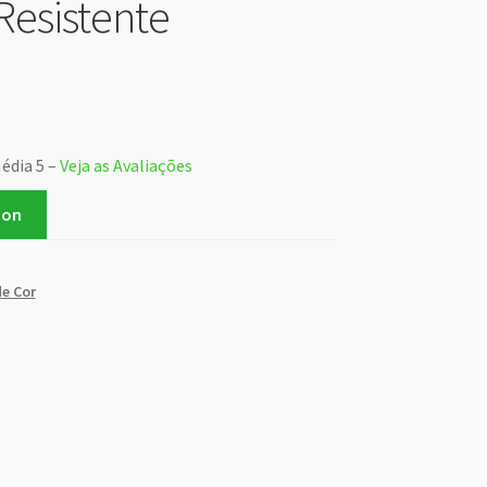
Resistente
Média 5 –
Veja as Avaliações
zon
de Cor