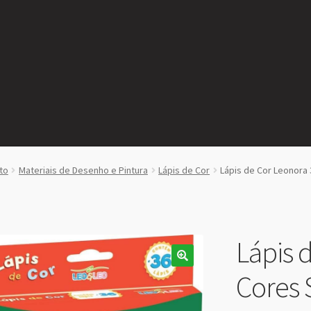
to
Materiais de Desenho e Pintura
Lápis de Cor
Lápis de Cor Leonora
Lápis 
Cores 