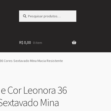
Pesquisar
Pesquisar
por:
R$
0,00
0 item
 36 Cores Sextavado Mina Macia Resistente
de Cor Leonora 36
Sextavado Mina