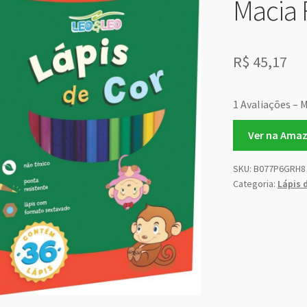
Macia 
R$
45,17
1 Avaliações – 
Ver na Ama
SKU:
B077P6GRH8
Categoria:
Lápis 