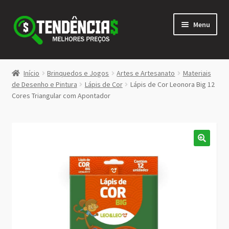
Pular
Pular
Menu
para
para
navegação
o
conteúdo
LOJA
Início
Brinquedos e Jogos
Artes e Artesanato
Materiais
Expandi
de Desenho e Pintura
Lápis de Cor
Lápis de Cor Leonora Big 12
<>
Cores Triangular com Apontador
menu
descen