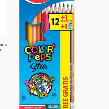
Cores
r