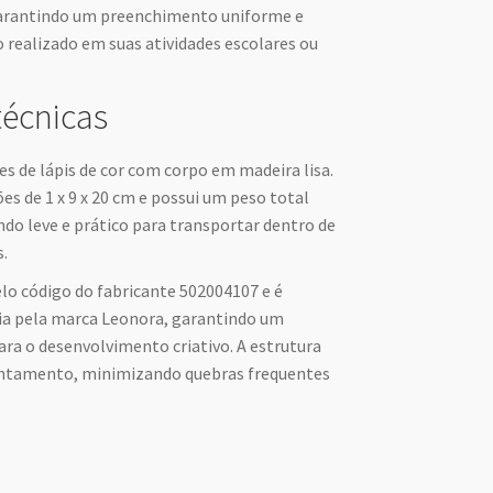
garantindo um preenchimento uniforme e
 realizado em suas atividades escolares ou
técnicas
s de lápis de cor com corpo em madeira lisa.
s de 1 x 9 x 20 cm e possui um peso total
do leve e prático para transportar dentro de
s.
elo código do fabricante 502004107 e é
ia pela marca Leonora, garantindo um
ara o desenvolvimento criativo. A estrutura
apontamento, minimizando quebras frequentes