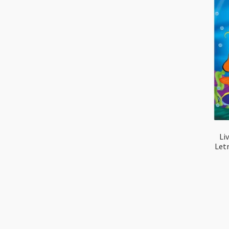
Li
Letr