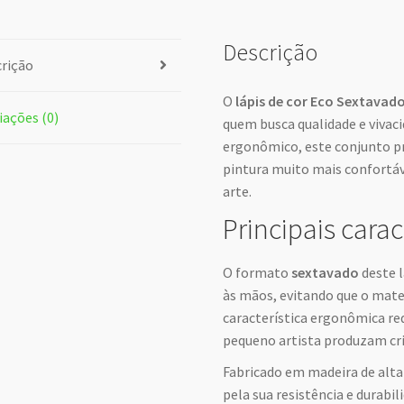
Descrição
rição
O
lápis de cor Eco Sextavad
iações (0)
quem busca qualidade e viva
ergonômico, este conjunto pr
pintura muito mais confortáve
arte.
Principais carac
O formato
sextavado
deste l
às mãos, evitando que o mater
característica ergonômica red
pequeno artista produzam cri
Fabricado em madeira de alta
pela sua resistência e durabil