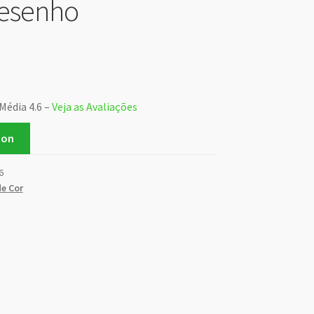
Desenho
Média 4.6 –
Veja as Avaliações
zon
6
de Cor