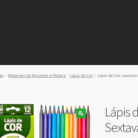
to
Materiais de Desenho e Pintura
Lápis de Cor
Lápis de Cor Leonora
Lápis 
Sextav