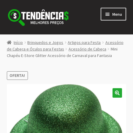
Pular
Pular
Menu
para
para
navegação
o
conteúdo
LOJA
Início
Brinquedos e Jogos
Artigos para Festa
Acessório
Expandi
de Cabeça e Óculos para Festas
Acessório de Cabeça
Mini
<>
Chapéu E-Store Glitter Acessório de Carnaval para Fantasia
menu
descen
OFERTA!