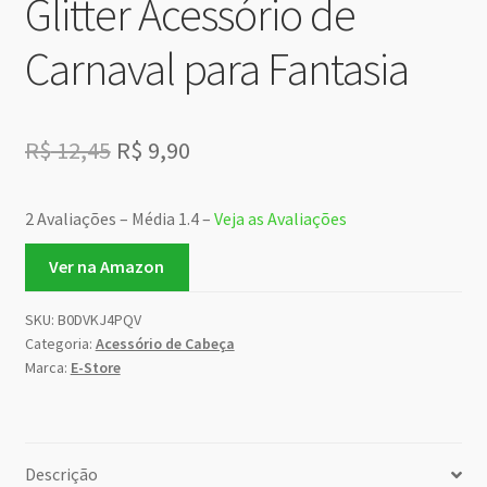
Glitter Acessório de
Carnaval para Fantasia
O
O
R$
12,45
R$
9,90
preço
preço
2 Avaliações – Média 1.4 –
Veja as Avaliações
original
atual
era:
é:
Ver na Amazon
R$ 12,45.
R$ 9,90.
SKU:
B0DVKJ4PQV
Categoria:
Acessório de Cabeça
Marca:
E-Store
Descrição