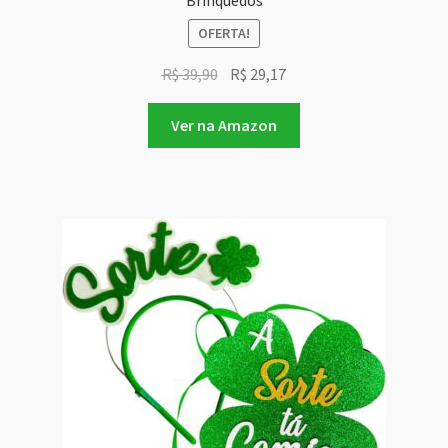
OFERTA!
O
O
R$
39,90
R$
29,17
preço
preço
original
atual
Ver na Amazon
era:
é:
R$ 39,90.
R$ 29,17.