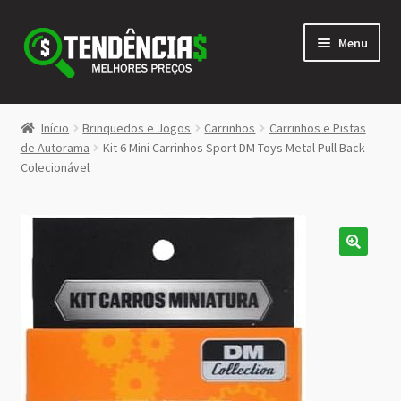
Pular
Pular
Menu
para
para
navegação
o
conteúdo
LOJA
Início
Brinquedos e Jogos
Carrinhos
Carrinhos e Pistas
Expandi
de Autorama
Kit 6 Mini Carrinhos Sport DM Toys Metal Pull Back
<>
Colecionável
menu
descen