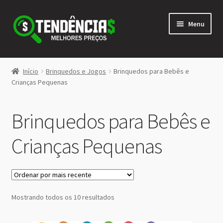
Pular
Pular
Menu
para
para
navegação
o
conteúdo
LOJA
Início
Brinquedos e Jogos
Brinquedos para Bebês e
Expandi
Crianças Pequenas
<>
menu
descen
Brinquedos para Bebês e
Crianças Pequenas
Classificado
Mostrando todos os 10 resultados
por
mais