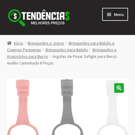
Pular
Pular
Menu
para
para
navegação
o
conteúdo
LOJA
Início
Brinquedos e Jogos
Brinquedos para Bebês e
Expandi
Crianças Pequenas
Brinquedos para Bebês
Brinquedos e
<>
Acessórios para Berço
Argolas de Puxar Safigle para Berço
menu
Auxílio Caminhada 6 Peças
descen