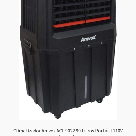
Climatizador Amvox ACL 9022 90 Litros Portátil 110V