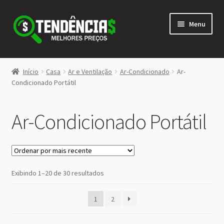
Pular
Pular
Menu
para
para
navegação
o
conteúdo
LOJA
Início
Casa
Ar e Ventilação
Ar-Condicionado
Ar-
Expandi
Condicionado Portátil
<>
menu
descen
Ar-Condicionado Portátil
Classificado
Exibindo 1–20 de 30 resultados
por
mais
1
2
recente