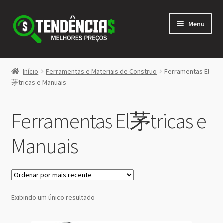
Pular
Pular
Menu
para
para
navegação
o
conteúdo
LOJA
Início
Ferramentas e Materiais de Construo
Ferramentas El
Expandi
茅tricas e Manuais
<>
menu
descen
Ferramentas El茅tricas e
Manuais
Exibindo um único resultado