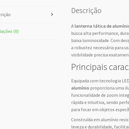
Descrição
rição
A
lanterna tática de alumíni
iações (0)
busca alta performance, dura
baixa luminosidade. Com desi
a robustez necessária para u
visibilidade precisa exatamen
Principais carac
Equipada com tecnologia LED 
alumínio
proporciona uma il
funcionalidade de zoom integ
rápida e intuitiva, sendo per
para focar em objetos específ
Construída em alumínio resist
leveza e durabilidade, facili