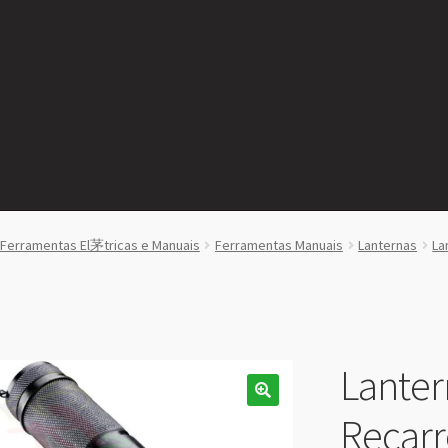
Ferramentas El茅tricas e Manuais
Ferramentas Manuais
Lanternas
La
Lanter
Recarr