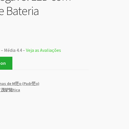
 Bateria
 – Média 4.4 –
Veja as Avaliações
zon
nas de M茫o (Padr茫o)
 T茂驴陆tica