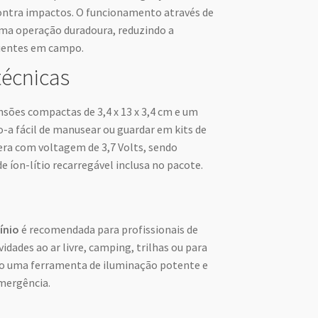
ontra impactos. O funcionamento através de
 uma operação duradoura, reduzindo a
quentes em campo.
técnicas
sões compactas de 3,4 x 13 x 3,4 cm e um
-a fácil de manusear ou guardar em kits de
era com voltagem de 3,7 Volts, sendo
 íon-lítio recarregável inclusa no pacote.
ínio
é recomendada para profissionais de
idades ao ar livre, camping, trilhas ou para
o uma ferramenta de iluminação potente e
emergência.