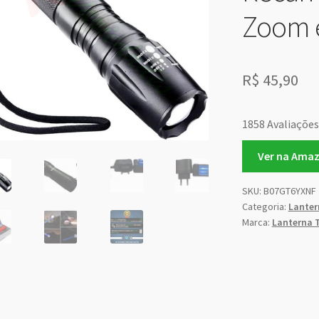
Zoom e
R$
45,90
1858 Avaliações
Ver na Ama
SKU:
B07GT6YXNF
Categoria:
Lanter
Marca:
Lanterna