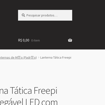
Pesquisar
Pesquisar
por:
R$
0,00
0 item
nternas de M茫o (Padr茫o)
Lanterna Tática Freepi
na Tática Freepi
egável LED com