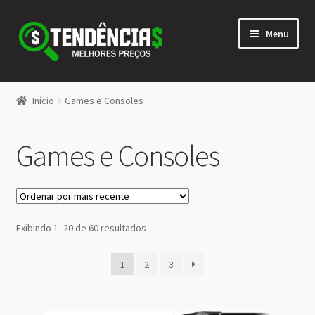
Pular
Pular
Menu
para
para
navegação
o
conteúdo
LOJA
Início
Games e Consoles
Expandi
<>
menu
Games e Consoles
descen
Classificado
Exibindo 1–20 de 60 resultados
por
mais
1
2
3
recente