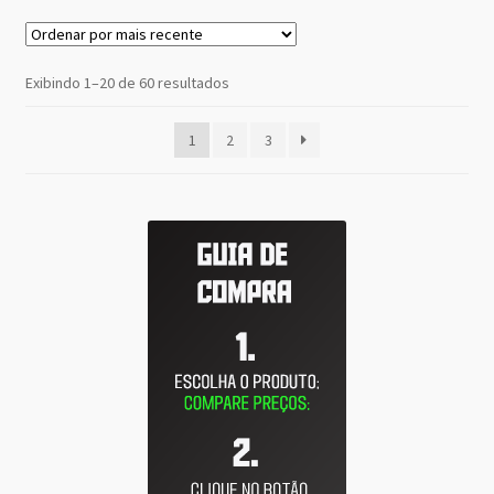
Classificado
Exibindo 1–20 de 60 resultados
por
mais
1
2
3
recente