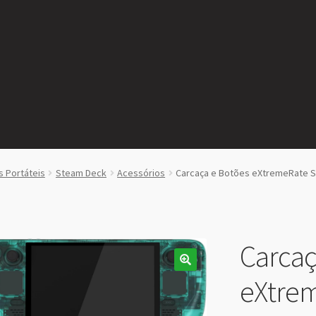
 Portáteis
Steam Deck
Acessórios
Carcaça e Botões eXtremeRate 
Carcaç
eXtre