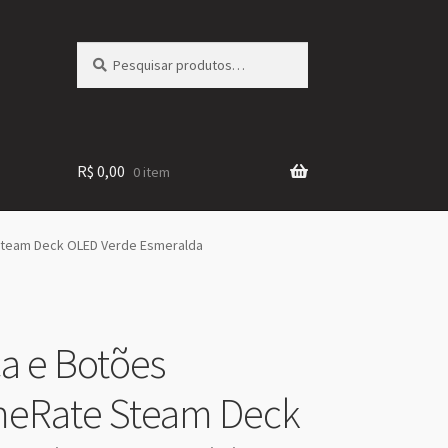
Pesquisar
Pesquisar
por:
R$
0,00
0 item
Steam Deck OLED Verde Esmeralda
a e Botões
meRate Steam Deck