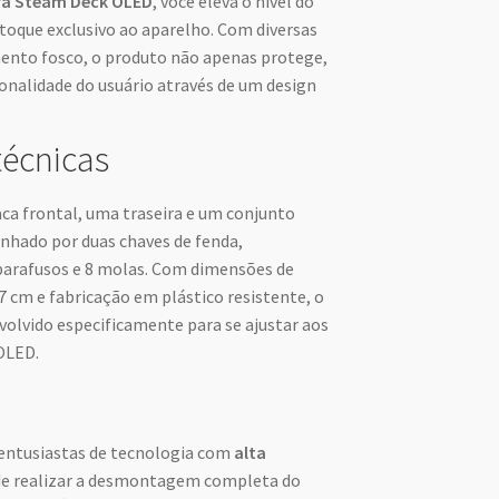
ra Steam Deck OLED
, você eleva o nível do
toque exclusivo ao aparelho. Com diversas
ento fosco, o produto não apenas protege,
nalidade do usuário através de um design
técnicas
ca frontal, uma traseira e um conjunto
hado por duas chaves de fenda,
parafusos e 8 molas. Com dimensões de
7 cm e fabricação em plástico resistente, o
olvido especificamente para se ajustar aos
OLED.
 entusiastas de tecnologia com
alta
 de realizar a desmontagem completa do