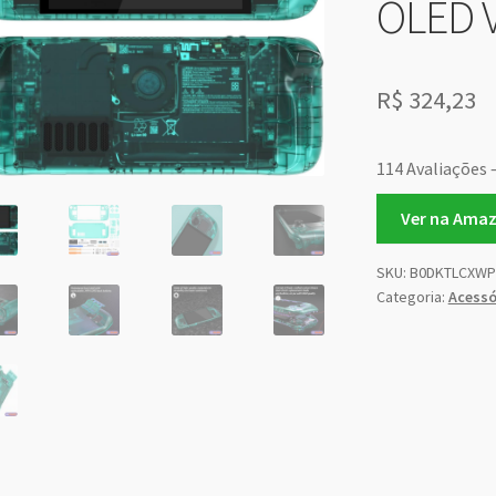
OLED 
R$
324,23
114 Avaliações 
Ver na Ama
SKU:
B0DKTLCXWP
Categoria:
Acessó