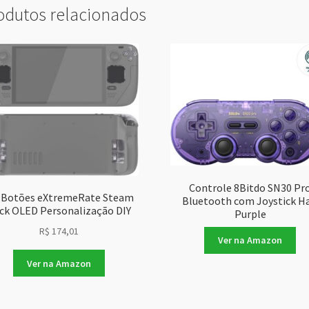
odutos relacionados
Controle 8Bitdo SN30 Pr
 Botões eXtremeRate Steam
Bluetooth com Joystick Ha
ck OLED Personalização DIY
Purple
R$
174,01
Ver na Amazon
Ver na Amazon