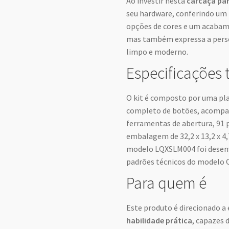
Ao investir nesta
carcaça pa
seu hardware, conferindo um 
opções de cores e um acabam
mas também expressa a perso
limpo e moderno.
Especificações 
O kit é composto por uma pla
completo de botões, acompan
ferramentas de abertura, 91 
embalagem de 32,2 x 13,2 x 4,
modelo LQXSLM004 foi desenv
padrões técnicos do modelo 
Para quem é
Este produto é direcionado a
habilidade prática
, capazes