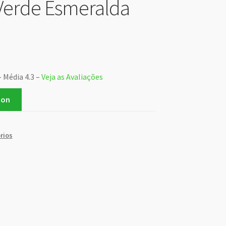
Verde Esmeralda
– Média 4.3 –
Veja as Avaliações
zon
rios