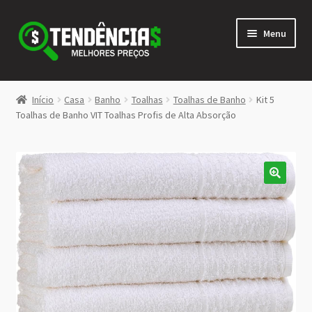
Pular
Pular
Menu
para
para
navegação
o
conteúdo
LOJA
Início
Casa
Banho
Toalhas
Toalhas de Banho
Kit 5
Expandi
Toalhas de Banho VIT Toalhas Profis de Alta Absorção
<>
menu
descen