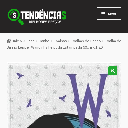
Pular
Pular
Menu
para
para
navegação
o
conteúdo
LOJA
Início
Casa
Banho
Toalhas
Toalhas de Banho
Toalha de
Expandi
Banho Lepper Wandinha Felpuda Estampada 60cm x 1,20m
<>
menu
descen