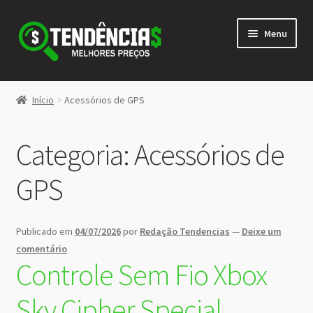
Pular
Pular
Menu
para
para
navegação
o
conteúdo
LOJA
Início
Acessórios de GPS
Expandi
<>
menu
Categoria:
Acessórios de
descen
GPS
Publicado em
04/07/2026
por
Redação Tendencias
—
Deixe um
comentário
Controle Sem Fio Xbox
Sky Cipher Special