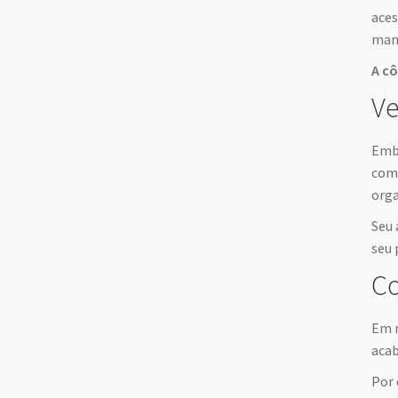
aces
mant
A cô
Ve
Embo
como
orga
Seu 
seu 
Co
Em r
acab
Por 