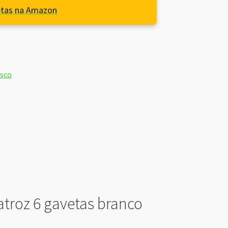
etas na Amazon
osco
atroz 6 gavetas branco