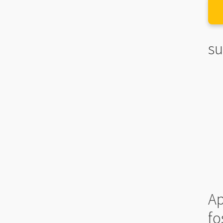
su
Ap
fo