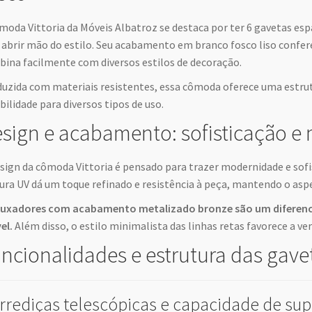
moda Vittoria da Móveis Albatroz se destaca por ter 6 gavetas es
abrir mão do estilo. Seu acabamento em branco fosco liso confer
ina facilmente com diversos estilos de decoração.
uzida com materiais resistentes, essa cômoda oferece uma estrut
bilidade para diversos tipos de uso.
sign e acabamento: sofisticação e
sign da cômoda Vittoria é pensado para trazer modernidade e so
ura UV dá um toque refinado e resistência à peça, mantendo o as
puxadores com acabamento metalizado bronze são um diferenci
el.
Além disso, o estilo minimalista das linhas retas favorece a ve
ncionalidades e estrutura das gave
rrediças telescópicas e capacidade de sup