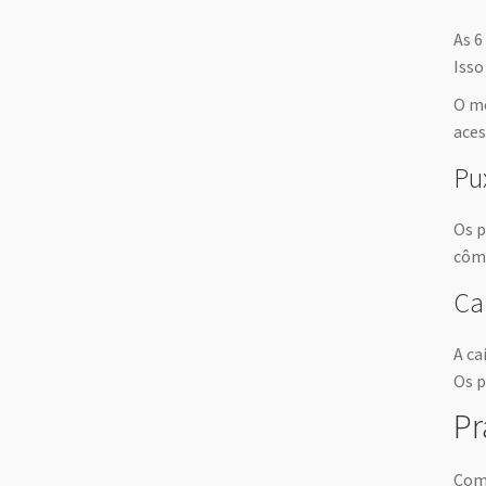
As 6
Isso
O mó
aces
Pu
Os p
cômo
Ca
A ca
Os p
Pr
Com 