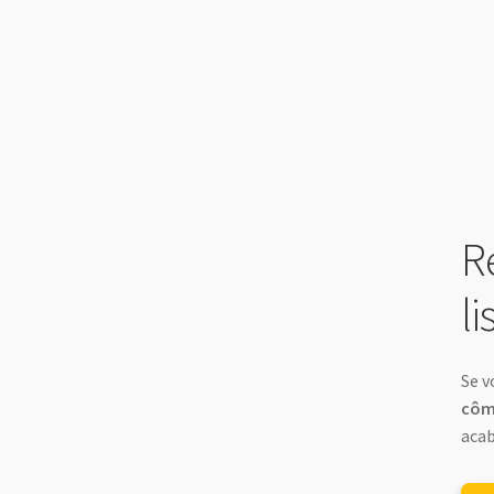
R
l
Se v
cômo
acab