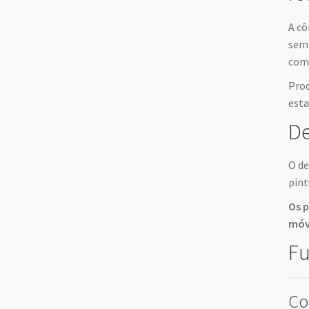
A cô
sem 
comb
Prod
esta
De
O de
pint
Os 
móv
Fu
Co