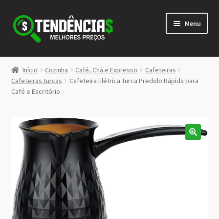
Pular
Pular
Menu
para
para
navegação
o
conteúdo
LOJA
Início
Cozinha
Café, Chá e Expresso
Cafeteiras
Expandi
Cafeteiras turcas
Cafeteira Elétrica Turca Predolo Rápida para
<>
Café e Escritório
menu
descen