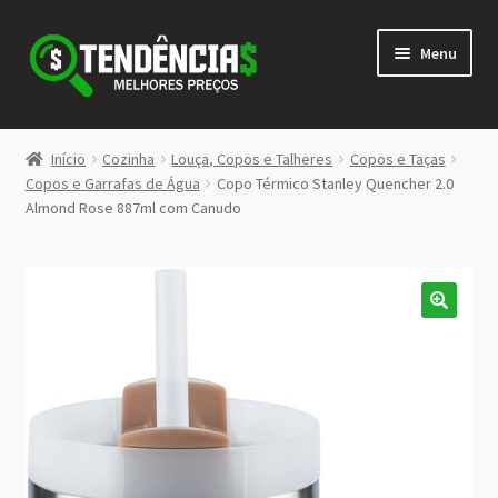
Pular
Pular
Menu
para
para
navegação
o
conteúdo
LOJA
Início
Cozinha
Louça, Copos e Talheres
Copos e Taças
Expandi
Copos e Garrafas de Água
Copo Térmico Stanley Quencher 2.0
<>
Almond Rose 887ml com Canudo
menu
descen