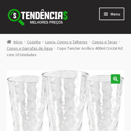
Pular
Pular
Menu
para
para
navegação
o
conteúdo
LOJA
Início
Cozinha
Louça, Copos e Talheres
Copos e Taças
Expandi
Copos e Garrafas de Água
Copo Twister Acrílico 400ml Cristal Kit
<>
com 10 Unidades
menu
descen