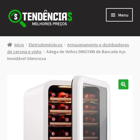
Pular
Pular
Menu
para
para
navegação
o
conteúdo
LOJA
Início
Eletrodomésticos
Armazenamento e distribuidores
Expandi
de cerveja e vinho
Adega de Vinhos DINGYXIN de Bancada Aço
<>
Inoxidável Silenciosa
menu
descen