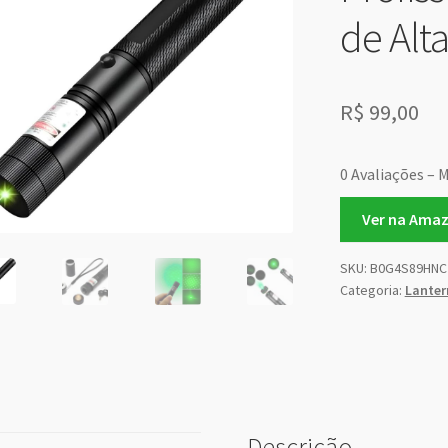
de Alt
R$
99,00
0 Avaliações – M
Ver na Ama
SKU:
B0G4S89HNC
Categoria:
Lanter
Descrição