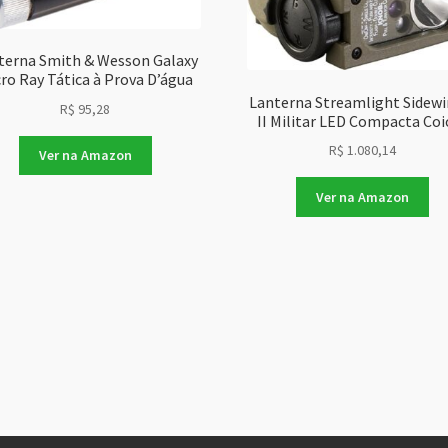
terna Smith & Wesson Galaxy
ro Ray Tática à Prova D’água
Lanterna Streamlight Sidewi
R$
95,28
II Militar LED Compacta Coi
R$
1.080,14
Ver na Amazon
Ver na Amazon