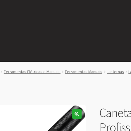
Ferramentas Elétricas e Manuais
Ferramentas Manuais
Lanternas
L
Caneta
Profis