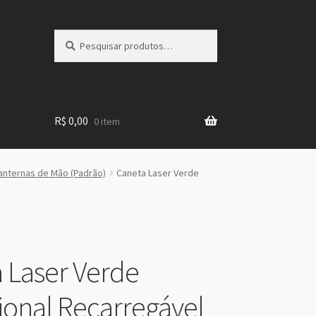
Pesquisar
Pesquisar
por:
R$
0,00
0 item
anternas de Mão (Padrão)
Caneta Laser Verde
 Laser Verde
sional Recarregável