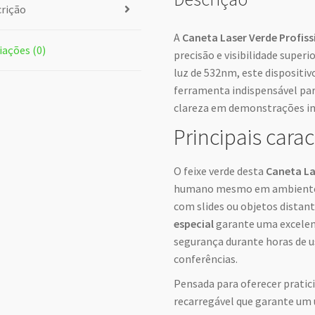
rição
A
Caneta Laser Verde Profiss
iações (0)
precisão e visibilidade super
luz de 532nm, este dispositi
ferramenta indispensável para
clareza em demonstrações i
Principais carac
O feixe verde desta
Caneta La
humano mesmo em ambientes 
com slides ou objetos dista
especial
garante uma excelent
segurança durante horas de u
conferências.
Pensada para oferecer pratic
recarregável que garante um 