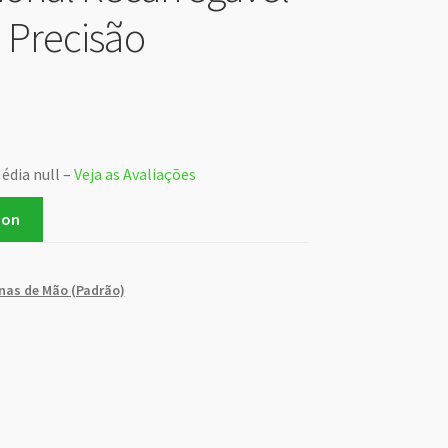
a Precisão
édia null –
Veja as Avaliações
zon
nas de Mão (Padrão)