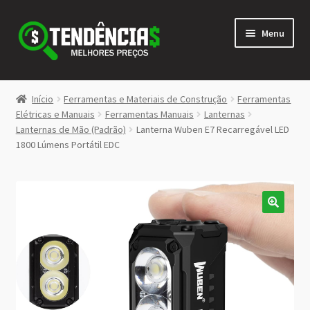
Pular
Pular
Menu
para
para
navegação
o
conteúdo
LOJA
Início
Ferramentas e Materiais de Construção
Ferramentas
Expandi
Elétricas e Manuais
Ferramentas Manuais
Lanternas
<>
Lanternas de Mão (Padrão)
Lanterna Wuben E7 Recarregável LED
menu
1800 Lúmens Portátil EDC
descen