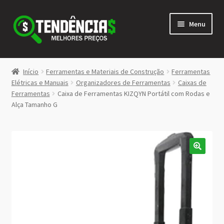
Pular
Pular
Menu
para
para
navegação
o
conteúdo
LOJA
Início
Ferramentas e Materiais de Construção
Ferramentas
Expandi
Elétricas e Manuais
Organizadores de Ferramentas
Caixas de
<>
Ferramentas
Caixa de Ferramentas KIZQYN Portátil com Rodas e
menu
Alça Tamanho G
descen