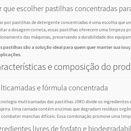
r que escolher pastilhas concentradas pa
r por pastilhas de detergente concentradas é uma escolha que u
litar a dosagem correta, essas pastilhas oferecem uma limpeza p
ionamento das máquinas, preservando a durabilidade dos equipam
s pastilhas são a solução ideal para quem quer manter sua louç
plicações.
racterísticas e composição do pro
lticamadas e fórmula concentrada
cnologia multicamadas das pastilhas JIMO divide os ingrediente
ujeira. Uma camada contém enzimas que degradam resíduos orgânic
 combater manchas difíceis. Essa combinação promove uma limpe
gredientes livres de fosfato e biodegradabi