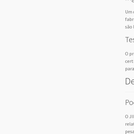
Um d
fabr
são 
Te
O pr
cert
para
De
Po
O JI
rela
pesa