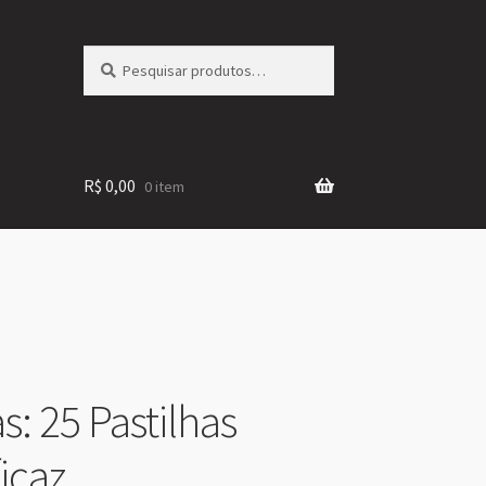
Pesquisar
Pesquisar
por:
R$
0,00
0 item
: 25 Pastilhas
icaz