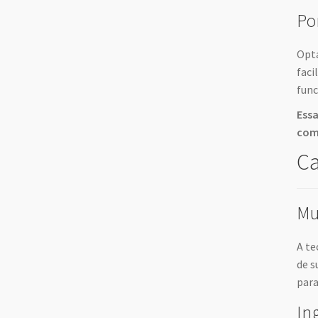
Po
Opta
faci
func
Essa
com
Ca
Mu
A te
de s
para
In