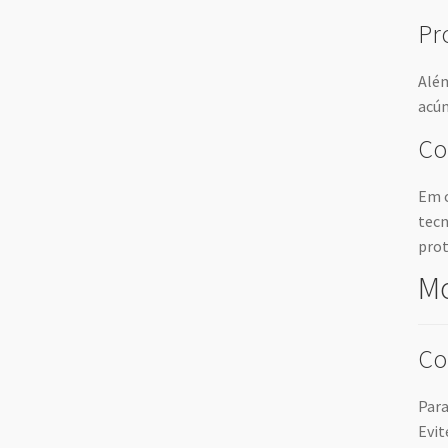
Pr
Além
acúm
Co
Em c
tecn
prot
Mo
Co
Para
Evit