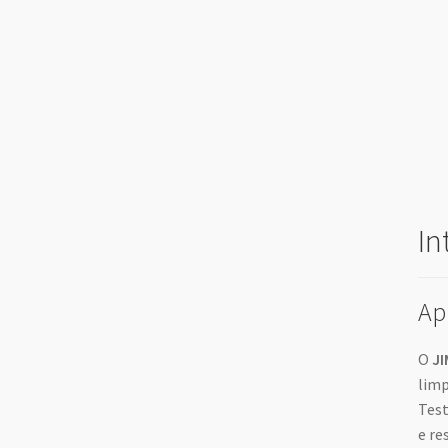
In
Ap
O
JI
limp
Test
e re