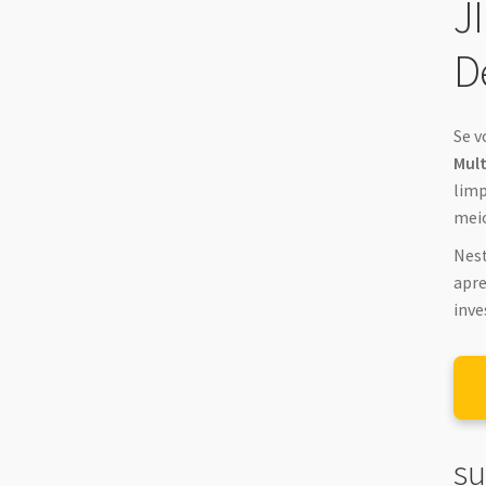
J
D
Se v
Mul
limp
mei
Nest
apre
inve
su