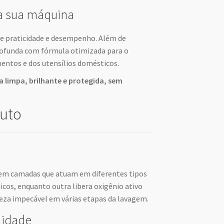
ra sua máquina
ne praticidade e desempenho. Além de
rofunda com fórmula otimizada para o
entos e dos utensílios domésticos.
a limpa, brilhante e protegida, sem
duto
s em camadas que atuam em diferentes tipos
os, enquanto outra libera oxigênio ativo
za impecável em várias etapas da lavagem.
lidade