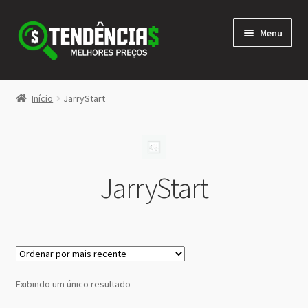
Pular
Pular
Menu
para
para
navegação
o
conteúdo
LOJA
Início
JarryStart
Expandi
<>
menu
descen
JarryStart
Exibindo um único resultado