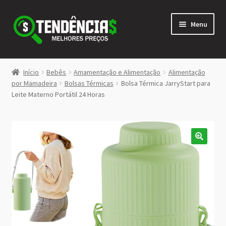
Pular
Pular
Menu
para
para
navegação
o
conteúdo
LOJA
Início
Bebês
Amamentação e Alimentação
Alimentação
Expandi
por Mamadeira
Bolsas Térmicas
Bolsa Térmica JarryStart para
<>
Leite Materno Portátil 24 Horas
menu
descen