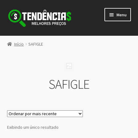
Pular
Pular
Menu
para
para
navegação
o
conteúdo
LOJA
Início
SAFIGLE
Expandi
<>
menu
descen
SAFIGLE
Exibindo um único resultado