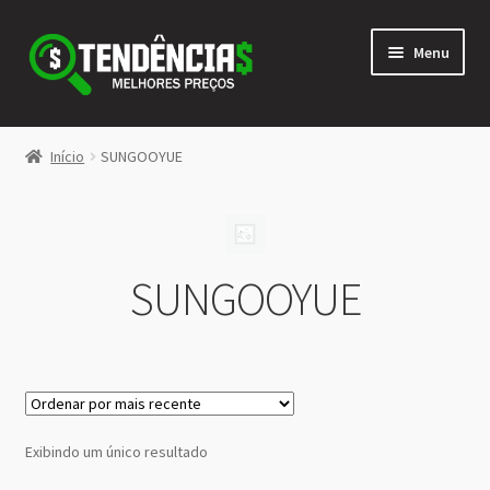
Pular
Pular
Menu
para
para
navegação
o
conteúdo
LOJA
Início
SUNGOOYUE
Expandi
<>
menu
descen
SUNGOOYUE
Exibindo um único resultado