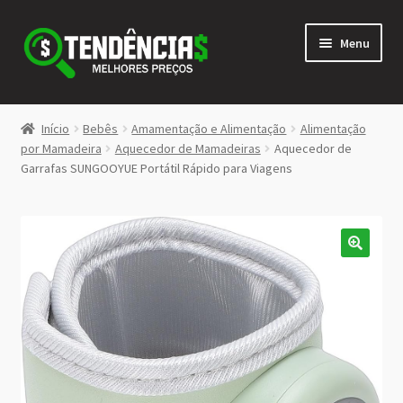
Pular
Pular
Menu
para
para
navegação
o
conteúdo
LOJA
Início
Bebês
Amamentação e Alimentação
Alimentação
Expandi
por Mamadeira
Aquecedor de Mamadeiras
Aquecedor de
<>
Garrafas SUNGOOYUE Portátil Rápido para Viagens
menu
descen