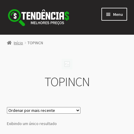
Pular
Pular
Menu
para
para
navegação
o
conteúdo
LOJA
Início
TOPINCN
Expandi
<>
menu
descen
TOPINCN
Exibindo um único resultado