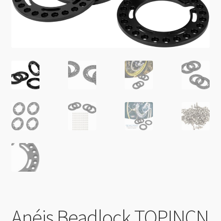
Anéis Beadlock TOPINCN