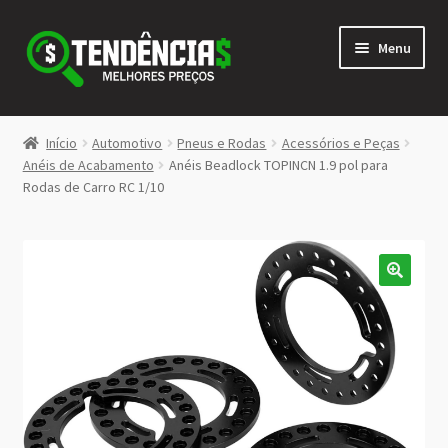
Pular
Pular
Menu
para
para
navegação
o
conteúdo
LOJA
Início
Automotivo
Pneus e Rodas
Acessórios e Peças
Expandi
Anéis de Acabamento
Anéis Beadlock TOPINCN 1.9 pol para
<>
Rodas de Carro RC 1/10
menu
descen