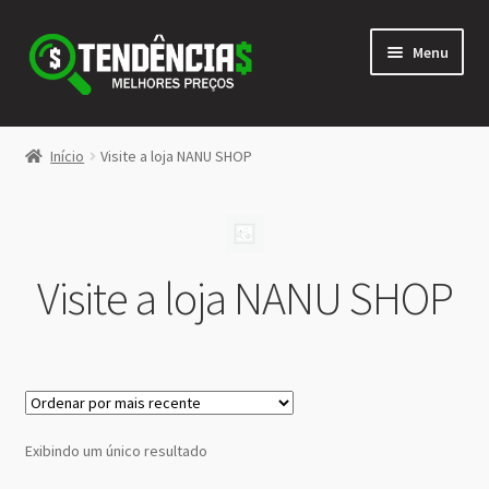
Pular
Pular
Menu
para
para
navegação
o
conteúdo
LOJA
Início
Visite a loja NANU SHOP
Expandi
<>
menu
descen
Visite a loja NANU SHOP
Exibindo um único resultado