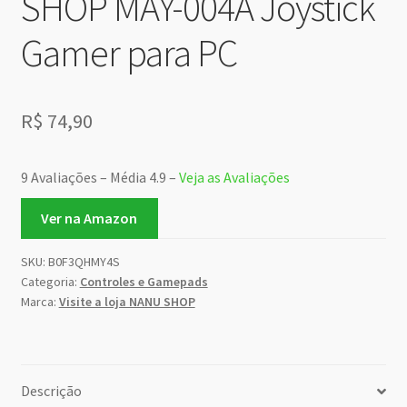
SHOP MAY-004A Joystick
Gamer para PC
R$
74,90
9 Avaliações – Média 4.9 –
Veja as Avaliações
Ver na Amazon
SKU:
B0F3QHMY4S
Categoria:
Controles e Gamepads
Marca:
Visite a loja NANU SHOP
Descrição