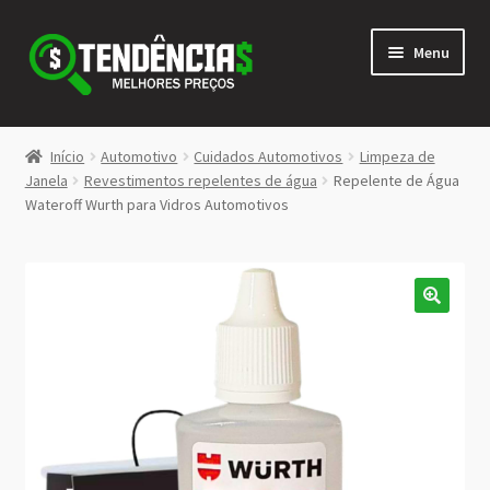
Pular
Pular
Menu
para
para
navegação
o
conteúdo
LOJA
Início
Automotivo
Cuidados Automotivos
Limpeza de
Expandi
Janela
Revestimentos repelentes de água
Repelente de Água
<>
Wateroff Wurth para Vidros Automotivos
menu
descen