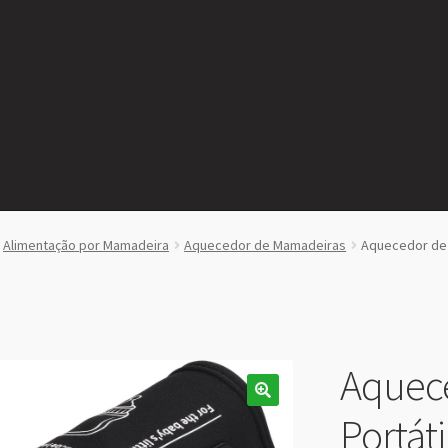
Alimentação por Mamadeira
Aquecedor de Mamadeiras
Aquecedor de 
Aquec
Portát