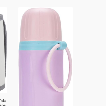
fokt
Bebê