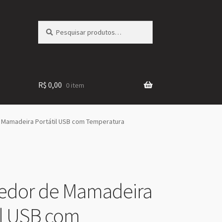
Pesquisar
Pesquisar
por:
R$
0,00
0 item
Mamadeira Portátil USB com Temperatura
edor de Mamadeira
il USB com