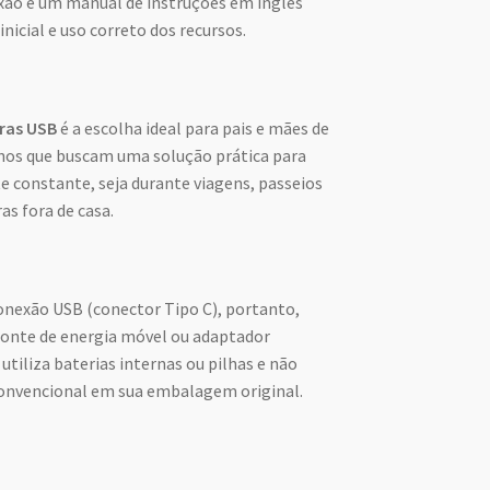
xão e um manual de instruções em inglês
inicial e uso correto dos recursos.
ras USB
é a escolha ideal para pais e mães de
anos que buscam uma solução prática para
e constante, seja durante viagens, passeios
ras fora de casa.
onexão USB (conector Tipo C), portanto,
 fonte de energia móvel ou adaptador
tiliza baterias internas ou pilhas e não
convencional em sua embalagem original.