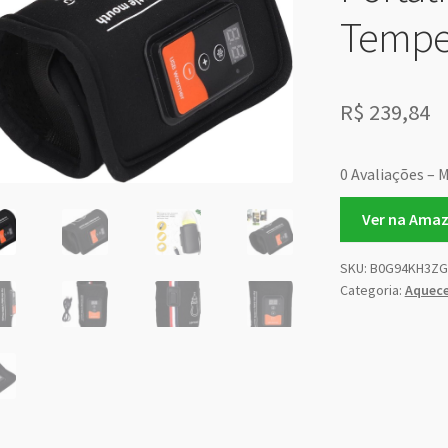
Temper
R$
239,84
0 Avaliações – M
Ver na Ama
SKU:
B0G94KH3ZG
Categoria:
Aquece