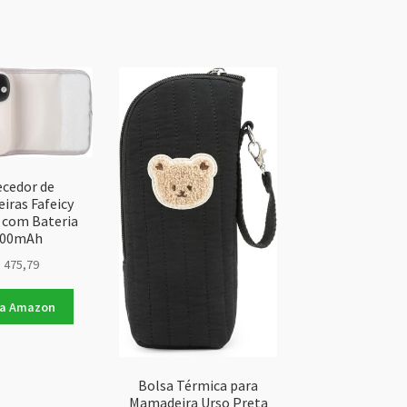
cedor de
iras Fafeicy
l com Bateria
000mAh
$
475,79
na Amazon
Bolsa Térmica para
Mamadeira Urso Preta