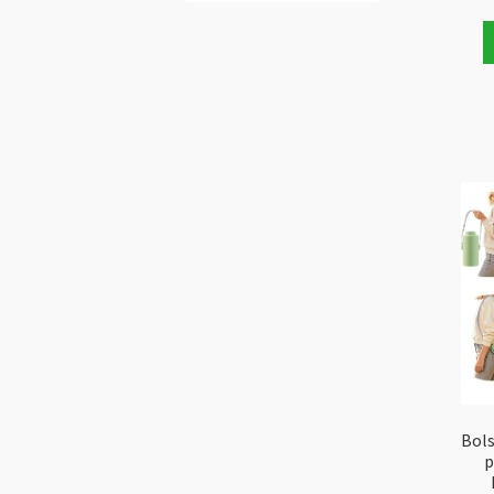
Bols
p