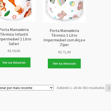
Porta Mamadeira
Porta Mamadeira
Térmico Infantil
Térmico 1 Litro
mpermeável 1 Litro
Impermeável com Alça e
Safari
Zíper
R$
59,00
R$
71,90
Ver na Amazon
Ver na Amazon
Clas
Exibindo 1–20 de 382 resultados
1
por
mai
rec