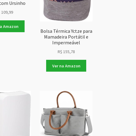
com Ursinho
$
109,99
na Amazon
Bolsa Térmica Yctze para
Mamadeira Portátil e
Impermeável
R$
155,78
Ver na Amazon