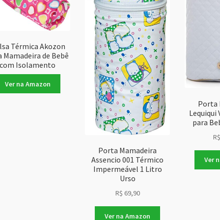
lsa Térmica Akozon
a Mamadeira de Bebê
com Isolamento
Ver na Amazon
Porta
Lequiqui
para Be
R
Porta Mamadeira
Assencio 001 Térmico
Ver 
Impermeável 1 Litro
Urso
R$
69,90
Ver na Amazon