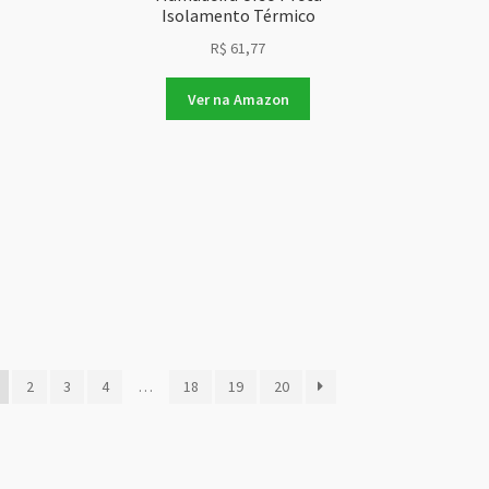
Isolamento Térmico
R$
61,77
Ver na Amazon
sificado
2
3
4
…
18
19
20
s
ente