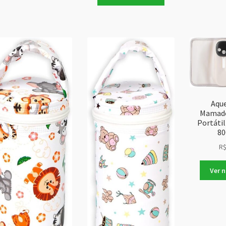
Aque
Mamade
Portáti
8
R
Ver 