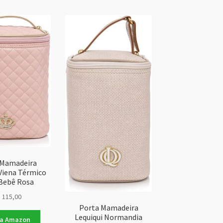
s
ente
 Mamadeira
 Viena Térmico
Bebê Rosa
$
115,00
Porta Mamadeira
Lequiqui Normandia
na Amazon