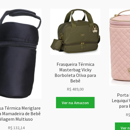
mai
rec
Frasqueira Térmica
Masterbag Vicky
Borboleta Oliva para
Bebê
R$
489,00
Porta
Lequiqui
Ver na Amazon
para 
sa Térmica Meriglare
a Mamadeira de Bebê
R
Viagem Multiuso
R$
132,14
Ver 