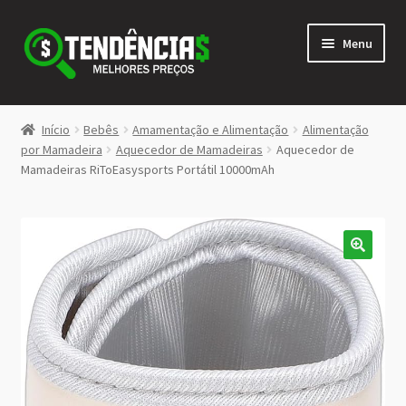
Pular
Pular
Menu
para
para
navegação
o
conteúdo
LOJA
Início
Bebês
Amamentação e Alimentação
Alimentação
Expandi
por Mamadeira
Aquecedor de Mamadeiras
Aquecedor de
<>
Mamadeiras RiToEasysports Portátil 10000mAh
menu
descen